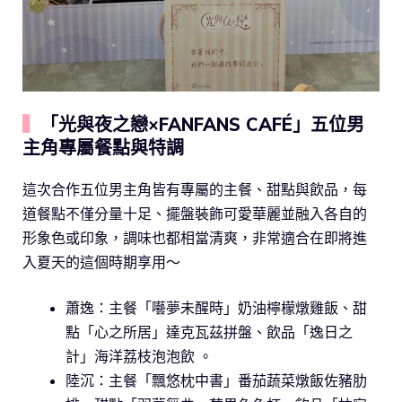
▍
「光與夜之戀×FANFANS CAFÉ」五位男
主角專屬餐點與特調
這次合作五位男主角皆有專屬的主餐、甜點與飲品，每
道餐點不僅分量十足、擺盤裝飾可愛華麗並融入各自的
形象色或印象，調味也都相當清爽，非常適合在即將進
入夏天的這個時期享用～
蕭逸：主餐「囈夢未醒時」奶油檸檬燉雞飯、甜
點「心之所居」達克瓦茲拼盤、飲品「逸日之
計」海洋荔枝泡泡飲 。
陸沉：主餐「飄悠枕中書」番茄蔬菜燉飯佐豬肋