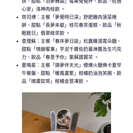
排、甜點「羽夢舞曲」莓果兔兔杯、飲品「枕宿
心安」洛神肉桂飲 。
齊司禮：主餐「夢覺時已深」舒肥雞肉菠菜捲
餅、甜點「長夢未歇」桂花春茶蛋糕、飲品「秋
眠敘日」翡翠綠茶飲 。
查理蘇：主餐「春序夢日談」松露雞湯雲朵麵、
甜點「情韻蜜事」芋泥千層佐奶蓋淋醬及生巧克
力、飲品「春意予你」紫蘇國寶茶 。
夏鳴星：主餐「旖夢伴天光」煙燻火腿佛卡夏早
午餐盤、甜點「暖風畫絮」柑橘奶油泡芙圈、飲
品「晴晝如常」柑橘金萱凍飲 。