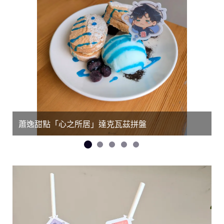
蕭逸甜點「心之所居」達克瓦茲拼盤