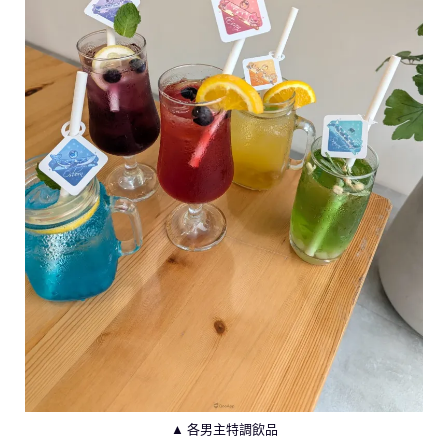
▲ 各男主特調飲品