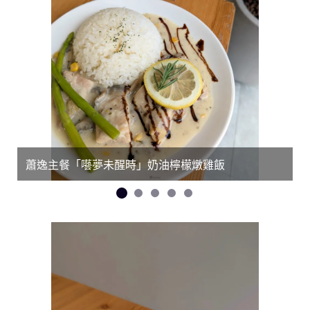
盤
蕭逸主餐「囈夢未醒時」奶油檸檬燉雞飯