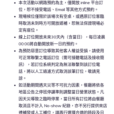
本次活動以網路預約為主，僅開放 inline 平台訂
位，恕不接受電話、Email 等其他方式預約。
現場候位僅限於該場次有空桌，或遇原訂位客臨
時取消未到時方可開放遞補，恕無法保證現場必
定有座位。
線上訂位開放未來30天內（含當日），每日凌晨
00:00將自動開放新一日的預約。
為預防惡意訂位導致其他客人權益受損，請使用
可正常聯繫之電話訂位（需可接聽電話及接收簡
訊），若訂位系統判定為無法聯繫到該訂位電
話，將以人工過濾方式取消該筆訂位，敬請見
諒。
如活動期間遇天災等不可抗力因素，餐廳將依各
地區公告之停班停課準則調整當日營業狀態。凡
因天災導致之臨時停業，當日所有訂位將由餐廳
取消且不計入 No-show 紀錄，亦不另行提供來店
禮補發或人工補位，請再行選擇合適的時段及日