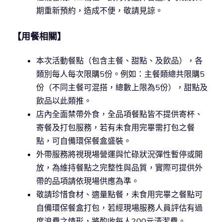
期重新預約，造成不便，敬請見諒。
【用餐相關】
本次活動餐點（包含主餐、甜點、及飲品），各
類別每人每次限購5份。例如：主餐類總共限購5
份（不同主餐可混搭，總數上限為5份），甜點及
飲品以此類推。
店內全面禁帶外食，全品項餐點皆不提供寄杯、
寄餐及打包服務，若有未食用完畢需打包之餐
點，可自備環保餐盒盛裝。
外帶服務將視現場營運與忙碌狀況彈性暫停或開
放，為維持餐點之完整性與品質，實際可提供外
帶的品項請依現場供應為準。
敬請珍惜食材、適量點餐，未食用完畢之餐點可
自備環保餐盒打包，若經現場服務人員評估有過
度浪費之情形，將酌收每人200元清潔費。