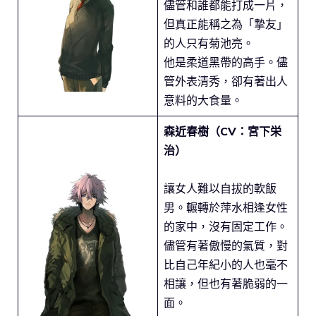
儘管和誰都能打成一片，
但真正能稱之為「摯友」
的人只有菊池亮。
他是柔道黑帶的高手。儘
管外表清秀，卻有著出人
意料的大食量。
森近春樹（CV：宮下栄
治）
讓女人難以自拔的軟飯
男。輾轉於萍水相逢女性
的家中，沒有固定工作。
儘管有著傲慢的氣質，對
比自己年紀小的人也毫不
相讓，但也有著脆弱的一
面。