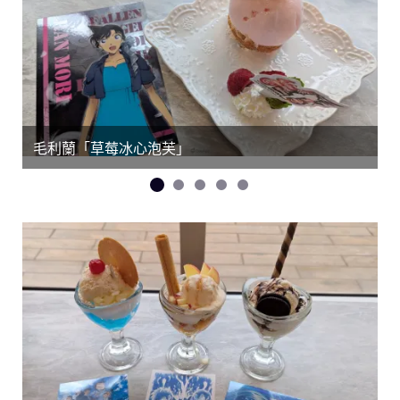
毛利蘭「草莓冰心泡芙」