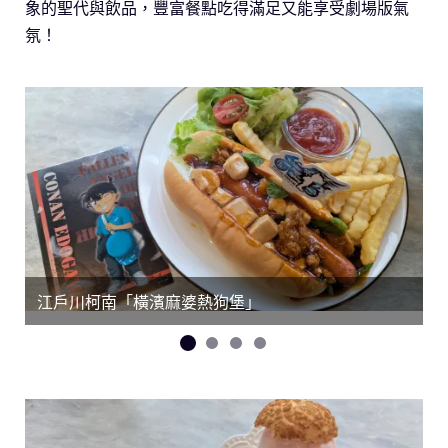
象的聖代與飲品，豐富餐點吃得滿足又能享受劇場版氣
氛！
江戶川柯南「橫濱麻婆熱狗堡」