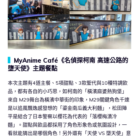
▍
MyAnime Café《名偵探柯南 高速公路的
墮天使》主題餐點
本次主題有4道主餐、5項甜點、3款聖代與10種特調飲
品，都有各自的小巧思，如柯南的「橫濱麻婆熱狗堡」
來自 M29舞台為橫濱中華街的印象，M29關鍵角色千速
是以追風飄逸感發想的「鎏金南瓜義大利麵」，松田陣
平是結合了日本警察以櫻花為代表的「落櫻梅漬冷
麵」。甜點與飲品都採用了角色形象色或氛圍設計，一
看就能猜出是哪個角色！另外還有「天使 VS 墮天使」意