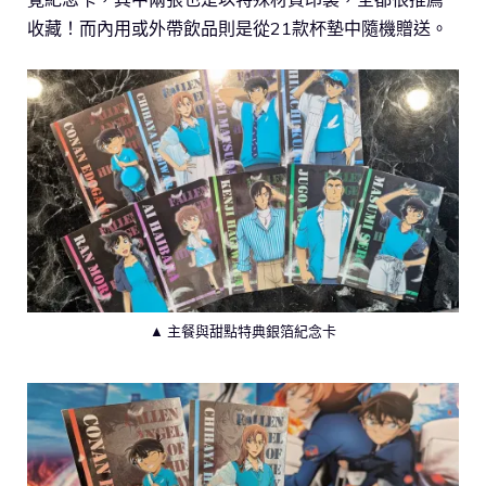
收藏！而內用或外帶飲品則是從21款杯墊中隨機贈送。
▲ 主餐與甜點特典銀箔紀念卡