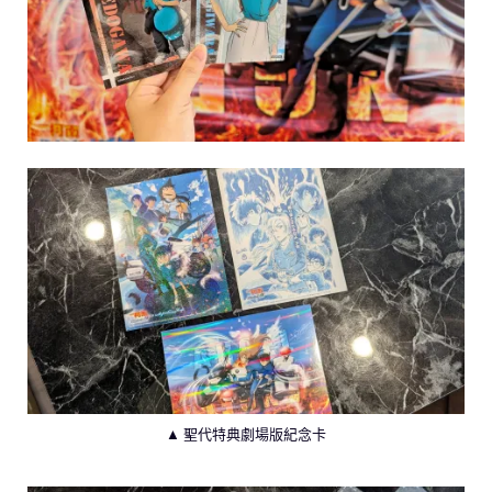
▲ 聖代特典劇場版紀念卡