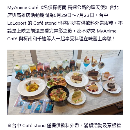
MyAnime Café《名偵探柯南 高速公路的墮天使》台北
店與高雄店活動期間為5月29日～7月23日，台中
LaLaport 的 Café stand 也將同步提供飲料外帶服務，不
論是上映之前還是看完電影之後，都不妨來 MyAnime
Café 與柯南和千速等人一起享受料理在味蕾上奔馳！
※台中 Café stand 僅提供飲料外帶，滿額活動及票根禮