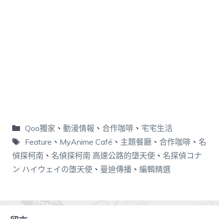
Qoo獨家
、
動漫情報
、
合作咖啡
、
宅宅生活
Feature
、
MyAnime Café
、
主題餐廳
、
合作咖啡
、
名
偵探柯南
、
名偵探柯南 高速公路的墮天使
、
名探偵コナ
ン ハイウェイの堕天使
、
曼迪傳播
、
編輯精選