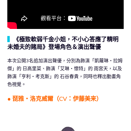
▍
《極致軟弱千金小姐，不小心答應了精明
未婚夫的賭局》登場角色＆演出聲優
本次公開3名追加演出聲優，分別為飾演「凱蘿琳・拉姆
傑」的 日高里菜、飾演「艾琳・懷特」的 雨宮天，以及
飾演「亨利・考克斯」的 石谷春貴，同時也釋出動畫角
色視覺。
● 琵雅・洛克威爾（CV：伊藤美来）