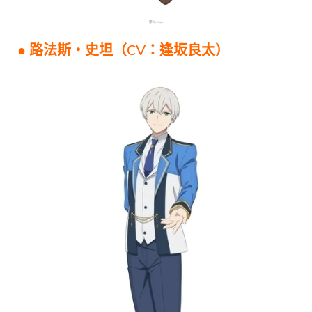
● 路法斯・史坦（CV：逢坂良太）