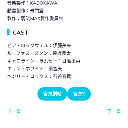
音樂製作：KADOKAWA
動畫製作：寿門堂
製作：弱気MAX製作委員会
▍
CAST
ピア・ロックウェル：伊藤美来
ルーファス・スタン：逢坂良太
キャロライン・ラムゼー：日高里菜
エリン・ホワイト：雨宮天
ヘンリー・コックス：石谷春貴
官方網站
官方X
上一篇
下一篇