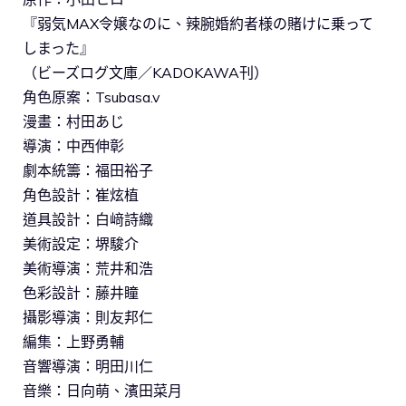
『弱気MAX令嬢なのに、辣腕婚約者様の賭けに乗って
しまった』
（ビーズログ文庫／KADOKAWA刊）
角色原案：Tsubasa.v
漫畫：村田あじ
導演：中西伸彰
劇本統籌：福田裕子
角色設計：崔炫植
道具設計：白﨑詩織
美術設定：堺駿介
美術導演：荒井和浩
色彩設計：藤井瞳
攝影導演：則友邦仁
編集：上野勇輔
音響導演：明田川仁
音樂：日向萌、濱田菜月