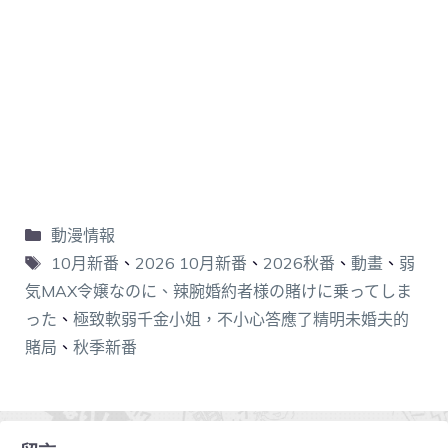
動漫情報
10月新番
、
2026 10月新番
、
2026秋番
、
動畫
、
弱
気MAX令嬢なのに、辣腕婚約者様の賭けに乗ってしま
った
、
極致軟弱千金小姐，不小心答應了精明未婚夫的
賭局
、
秋季新番