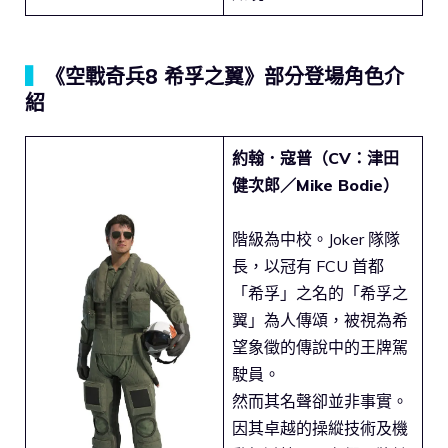
▍
《空戰奇兵8 希孚之翼》部分登場角色介
紹
約翰．寇普（CV：津田
健次郎／Mike Bodie）
階級為中校。Joker 隊隊
長，以冠有 FCU 首都
「希孚」之名的「希孚之
翼」為人傳頌，被視為希
望象徵的傳說中的王牌駕
駛員。
然而其名聲卻並非事實。
因其卓越的操縱技術及機