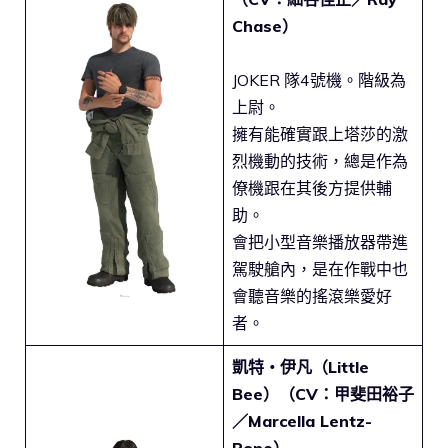
Chase）
JOKER 隊4號機。階級為
上尉。
擁有能確實跟上塔莎的激
烈機動的技術，總是作為
僚機跟在其後方提供輔
助。
會把小型音樂播放器帶進
駕駛艙內，是在作戰中也
會聽音樂的搖滾樂愛好
者。
凱特・伊凡（Little
Bee）（CV：甲斐田裕子
／Marcella Lentz-
Pope）