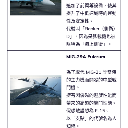
追加了前翼等設備，使其
提升了中低速域時的運動
性及安定性。
代號叫「Flanker（側衛）
D」，因為是艦載機也被
暱稱為「海上側衛」。
MiG-29A Fulcrum
為了取代 MiG-21 等當時
的主力機而開發的中型戰
鬥機。
擁有因優越的迴旋性能而
帶來的高超的纏鬥性能。
假想敵設想為 F-15。
以「支點」的代號名為人
知曉。