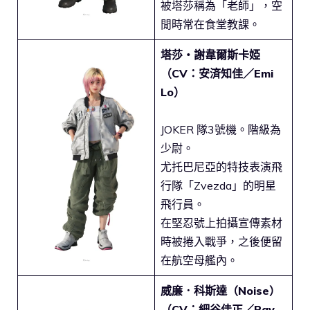
被塔莎稱為「老師」，空
閒時常在食堂教課。
塔莎・謝韋爾斯卡婭
（CV：安済知佳／Emi
Lo）
JOKER 隊3號機。階級為
少尉。
尤托巴尼亞的特技表演飛
行隊「Zvezda」的明星
飛行員。
在堅忍號上拍攝宣傳素材
時被捲入戰爭，之後便留
在航空母艦內。
威廉．科斯達（Noise）
（CV：細谷佳正／Ray