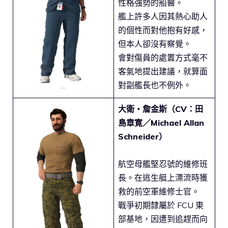
性格強勢的船醫。
艦上許多人因其熱心助人
的個性而對他抱有好感，
但本人卻沒有察覺。
會對傷員的處置方式毫不
客氣地提出建議，就算面
對副艦長也不例外。
大衛・詹金斯（CV：田
島章寛／Michael Allan
Schneider）
航空母艦堅忍號的維修班
長。在逃生艇上漂流時獲
救的前空軍維修士官。
戰爭初期隸屬於 FCU 東
部基地，因遭到追趕而向