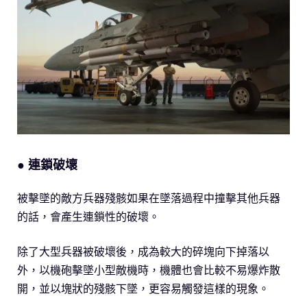
● 連鎖破壞
被擊墜的敵方兵器殘骸如果在墜落過程中撞擊其他兵器
的話，會產生連鎖性的破壞。
除了大型兵器被破壞後，成為較大的碎塊向下掉落以
外，以機砲擊墜小型敵機時，機體也會比較不易爆炸散
開，並以塊狀的殘骸下墜，更容易觸發這樣的現象。