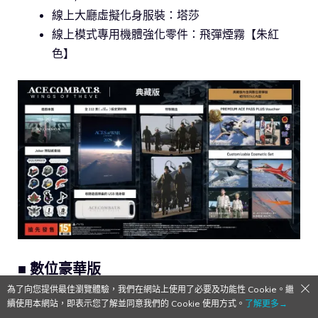
線上大廳虛擬化身服裝：塔莎
線上模式專用機體強化零件：飛彈煙霧【朱紅
色】
■ 數位豪華版
為了向您提供最佳瀏覽體驗，我們在網站上使用了必要及功能性 Cookie。繼
【收錄內容】
續使用本網站，即表示您了解並同意我們的 Cookie 使用方式。
了解更多→