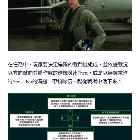
在任務中，玩家要決定編隊的戰鬥機組成，並依據戰況
以方向鍵向並肩作戰的僚機發出指示，或是以無線電進
行Yes／No的溝通，帶領隊伍一起從戰場中活下來。