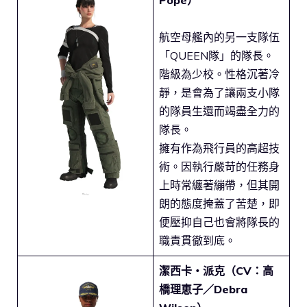
航空母艦內的另一支隊伍
「QUEEN隊」的隊長。
階級為少校。性格沉著冷
靜，是會為了讓兩支小隊
的隊員生還而竭盡全力的
隊長。
擁有作為飛行員的高超技
術。因執行嚴苛的任務身
上時常纏著繃帶，但其開
朗的態度掩蓋了苦楚，即
便壓抑自己也會將隊長的
職責貫徹到底。
潔西卡・派克（CV：高
橋理恵子／Debra