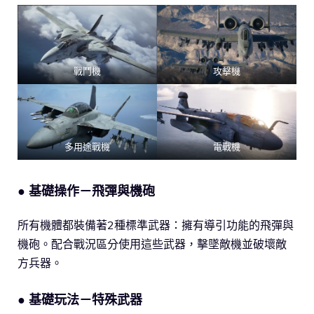
戰鬥機
攻擊機
多用途戰機
電戰機
● 基礎操作－飛彈與機砲
所有機體都裝備著2種標準武器：擁有導引功能的飛彈與
機砲。配合戰況區分使用這些武器，擊墜敵機並破壞敵
方兵器。
● 基礎玩法－特殊武器