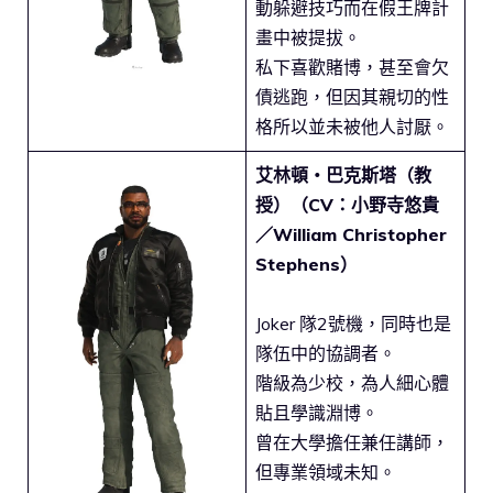
動躲避技巧而在假王牌計
畫中被提拔。
私下喜歡賭博，甚至會欠
債逃跑，但因其親切的性
格所以並未被他人討厭。
艾林頓・巴克斯塔（教
授）（CV：小野寺悠貴
／William Christopher
Stephens）
Joker 隊2號機，同時也是
隊伍中的協調者。
階級為少校，為人細心體
貼且學識淵博。
曾在大學擔任兼任講師，
但專業領域未知。