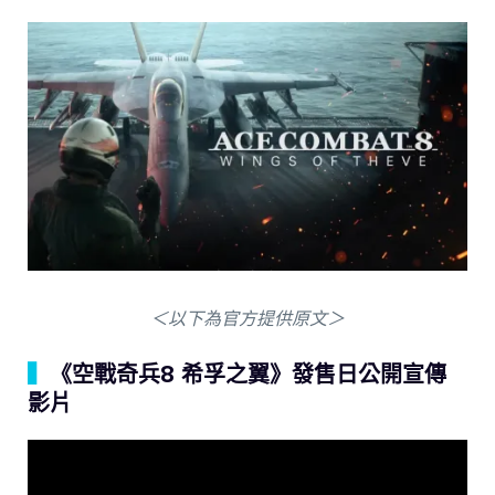
＜以下為官方提供原文＞
▍
《空戰奇兵8 希孚之翼》發售日公開宣傳
影片