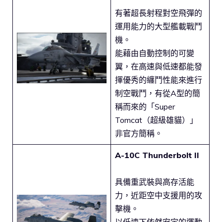
有著超長射程對空飛彈的
運用能力的大型艦載戰鬥
機。
能藉由自動控制的可變
翼，在高速與低速都能發
揮優秀的纏鬥性能來進行
制空戰鬥，有從A型的簡
稱而來的「Super
Tomcat（超級雄貓）」
非官方簡稱。
A-10C Thunderbolt II
具備重武裝與高存活能
力，近距空中支援用的攻
擊機。
以低速下依然安定的運動