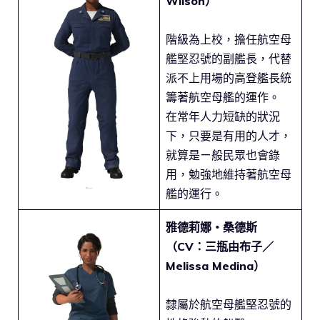
Wilson）
階級為上校，擔任航空母
艦堅忍號的副艦長，代替
派不上用場的高登艦長統
籌著航空母艦的運作。
在常年人力短缺的狀況
下，只要是有用的人才，
就算是ㄧ般民眾也會錄
用，勉強地維持著航空母
艦的運行。
雅德莉娜・桑德斯
（CV：三瓶由布子／
Melissa Medina）
隸屬於航空母艦堅忍號的