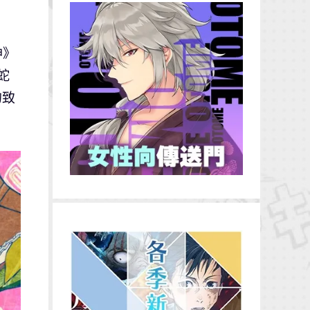
神》
蛇
的致