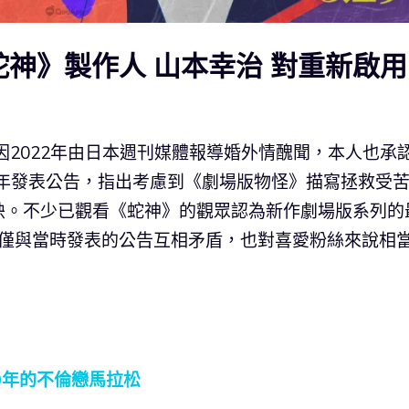
蛇神》製作人 山本幸治 對重新啟
因2022年由日本週刊媒體報導婚外情醜聞，本人也承
3年發表公告，指出考慮到《劇場版物怪》描寫拯救受
映。不少已觀看《蛇神》的觀眾認為新作劇場版系列的
不僅與當時發表的公告互相矛盾，也對喜愛粉絲來說相
0年的不倫戀馬拉松