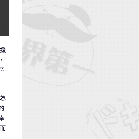
支援
，
區
，為
的
幸
訊而