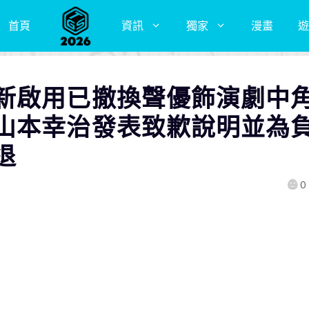
首頁
資訊
獨家
漫畫
遊
新啟用已撤換聲優飾演劇中
山本幸治發表致歉說明並為
退
0