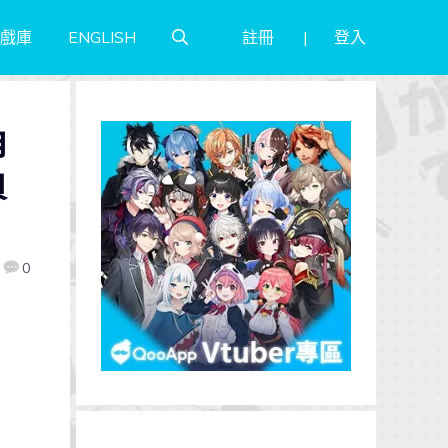
註冊
登入
戲庫
ENGLISH
角
負
0