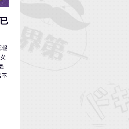
用已
認報
苦女
最
當不