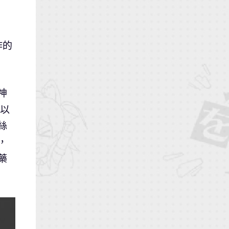
作的
神
」以
絲
，
藥