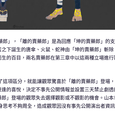
賣藥郎」，「離的賣藥郎」是為回應「坤的賣藥郎」的
苦之下誕生的唐傘、火鼠、蛇神由「坤的賣藥郎」斬除
而生的百目，兩名賣藥郎在第三章中以這兩種立場進行
有了這項區分，就能讓觀眾驚喜於「離的賣藥郎」登場
重逢的喜悅，決定不事先公開情報並設置三天禁止劇透
藥郎」登場的觀眾失去選擇觀影或不觀影的機會。山本
自身思考不夠周全，造成觀眾因沒有事先公開演出者資