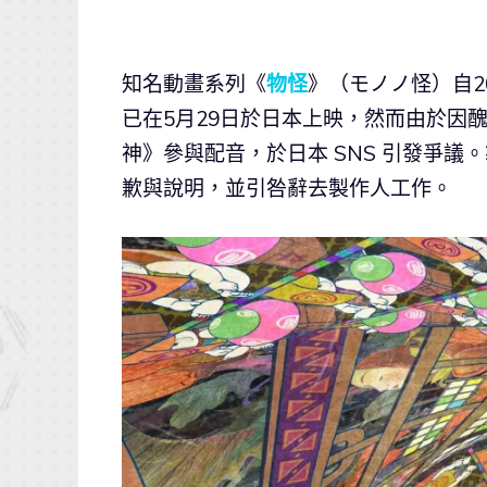
知名動畫系列《
物怪
》（モノノ怪）自2
已在5月29日於日本上映，然而由於因
神》參與配音，於日本 SNS 引發爭議。
歉與說明，並引咎辭去製作人工作。