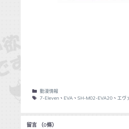
動漫情報
7-Eleven
、
EVA
、
SH-M02-EVA20
、
エヴ
留言
（
0
條）