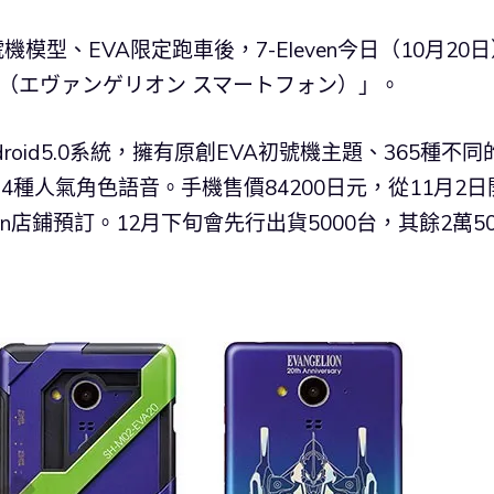
號機模型、EVA限定跑車後，7-Eleven今日（10月20
機（エヴァンゲリオン スマートフォン）」。
oid5.0系統，擁有原創EVA初號機主題、365種不同
4種人氣角色語音。手機售價84200日元，從11月2日
en店鋪預訂。12月下旬會先行出貨5000台，其餘2萬50