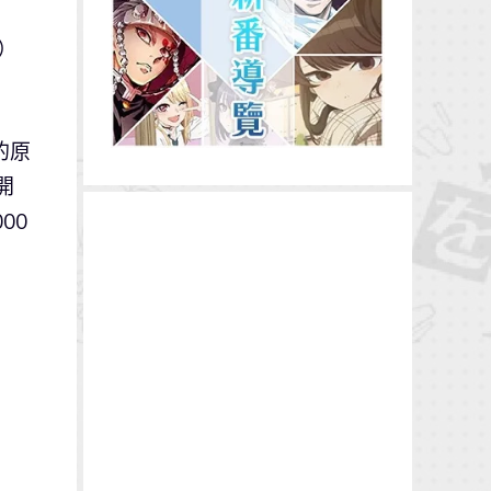
日）
的原
開
00