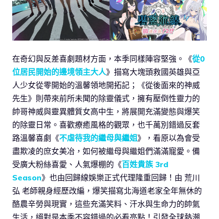
在奇幻與反差喜劇題材方面，本季同樣陣容堅強。《
從0
位居民開始的邊境領主大人
》描寫大塊頭救國英雄與亞
人少女從零開始的溫馨領地開拓記；《從後面來的神威
先生》則帶來前所未聞的除靈儀式，擁有壓倒性靈力的
帥哥神威與靈異體質女高中生，將展開充滿變態與爆笑
的除靈日常。喜歡療癒風格的觀眾，也千萬別錯過反套
路溫馨喜劇《
不虐待我的繼母與繼姐
》，看原以為會受
盡欺凌的庶女美冶，如何被繼母與繼姐們滿滿寵愛。備
受廣大粉絲喜愛、人氣爆棚的《
百姓貴族 3rd
Season
》也由回歸線娛樂正式代理隆重回歸！由 荒川
弘 老師親身經歷改編，爆笑描寫北海道老家全年無休的
酪農辛勞與現實，這些充滿笑料、汗水與生命力的帥氣
生活，絕對是本季不容錯過的必看亮點！引發全球熱潮