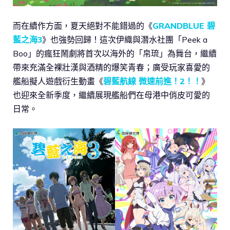
而在續作方面，夏天絕對不能錯過的《
GRANDBLUE 碧
藍之海3
》也強勢回歸！這次伊織與潛水社團「Peek a
Boo」的瘋狂鬧劇將首次以海外的「帛琉」為舞台，繼續
帶來充滿全裸壯漢與酒精的爆笑青春；廣受玩家喜愛的
艦船擬人遊戲衍生動畫《
碧藍航線 微速前進！2！！
》
也迎來全新季度，繼續展現艦船們在母港中俏皮可愛的
日常。