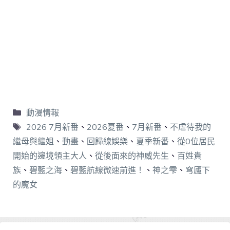
動漫情報
2026 7月新番
、
2026夏番
、
7月新番
、
不虐待我的
繼母與繼姐
、
動畫
、
回歸線娛樂
、
夏季新番
、
從0位居民
開始的邊境領主大人
、
從後面來的神威先生
、
百姓貴
族
、
碧藍之海
、
碧藍航線微速前進！
、
神之雫
、
穹廬下
的魔女