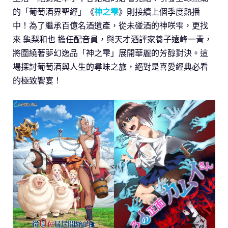
的「葡萄酒界聖經」《
神之雫
》則接續上個季度熱播
中！為了繼承百億名酒遺產，從未碰酒的神咲雫，更找
來 龜梨和也 擔任配音員，與天才酒評家養子遠峰一青，
將圍繞著夢幻逸品「神之雫」展開華麗的芳醇對決。這
場探討葡萄酒與人生的尋味之旅，絕對是喜愛經典必看
的極致饗宴！