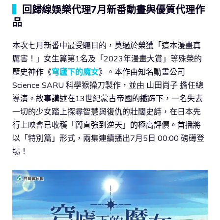
▍
回歸線娛樂代理7月新番動畫與優質代理作
品
本次七月新番中最受矚目的，莫過於榮獲「這本漫畫真
厲害！」女生篇第1名及「2023年漫畫大賞」等殊榮的
歷史神作《
穹廬下的魔女
》。本作由知名動畫公司
Science SARU 科學猴操刀製作，並由 山田尚子 擔任總
導演。故事講述在13世紀蒙古帝國的鐵蹄下，一名失去
一切的少女踏上探尋智慧與復仇的壯闊史詩，在日本先
行上映會已收穫「簡直強到逆天」的極高評價。首播將
以「特別篇」形式，兩集連續播出7月5日 00:00 磅礡登
場！