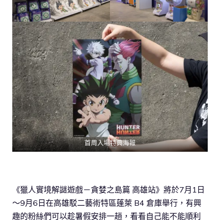
首周入場特典海報
《獵人實境解謎遊戲－貪婪之島篇 高雄站》將於7月1日
～9月6日在高雄駁二藝術特區蓬萊 B4 倉庫舉行，有興
趣的粉絲們可以趁暑假安排一趟，看看自己能不能順利