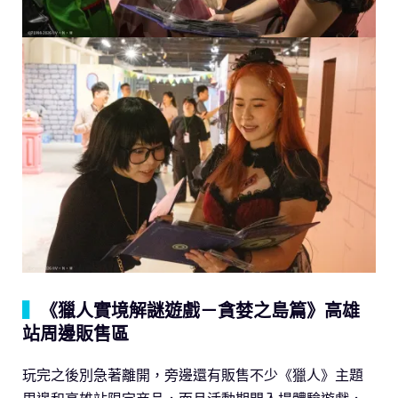
▍
《獵人實境解謎遊戲－貪婪之島篇》高雄
站周邊販售區
玩完之後別急著離開，旁邊還有販售不少《獵人》主題