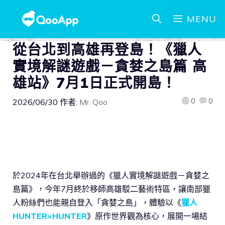
MENU
從台北到高雄再登島！《獵人
實境解謎遊戲－貪婪之島篇 高
雄站》7月1日正式開島！
0
0
2026/06/30
作者:
Mr. Qoo
於2024年在台北舉辦過的《獵人實境解謎遊戲－貪婪之
島篇》，今年7月終於移師高雄駁二藝術特區，讓南部獵
人粉絲們也能親自登入「貪婪之島」，體驗以《
獵人
HUNTER×HUNTER
》原作世界觀為核心，展開一場結