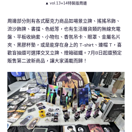
▲ vol.13+14特裝版周邊
周邊部分則有各式壓克力商品如場景立牌、搖搖吊飾、
流沙飾牌、書擋、色紙等，也有生活雜貨類的無線充電
盤、平板收納套、小物包、香氛吊卡、眼罩、金屬名片
夾、黑膠杯墊，或是能穿在身上的 T-shirt、連帽 T，喜
歡盲抽還可選擇交叉立牌、燈箱磁鐵。7月8日起還預定
販售第二波新商品，讓大家滿載而歸！