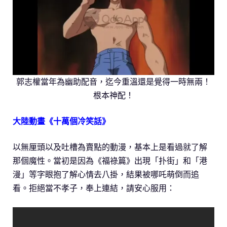
郭志權當年為幽助配音，迄今重溫還是覺得一時無兩！
根本神配！
大陸動畫《十萬個冷笑話》
以無厘頭以及吐槽為賣點的動漫，基本上是看過就了解
那個魔性。當初是因為《福祿篇》出現「扑街」和「港
漫」等字眼抱了解心情去八掛，結果被哪吒萌倒而追
看。拒絕當不孝子，奉上連結，請安心服用：