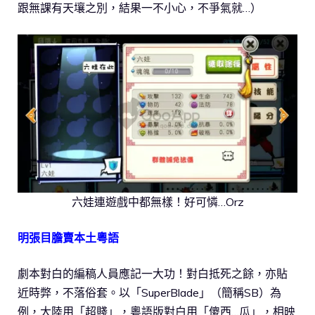
跟無課有天壤之別，結果一不小心，不爭氣就…）
六娃連遊戲中都無樣！好可憐…Orz
明張目膽賣本土粵語
劇本對白的編稿人員應記一大功！對白抵死之餘，亦貼
近時弊，不落俗套。以「SuperBlade」（簡稱SB）為
例，大陸用「超賤」，粵語版對白用「傻西…瓜」，相映