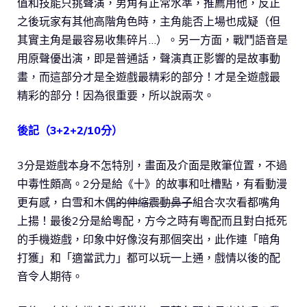
值和技能只挑聲演，男角有正常水準，推薦用他，反正
之後玩家有其他高階角色時，主角能否上場也成疑（但
其實主角是最容易收集碎片…）。另一方面，戰鬥語音是
用原聲優出演，即是普通話，聲演真正影響的是故事動
畫，而這部分才是全遊戲最精彩的部分！才是全遊戲最
精彩的部分！因為很重要，所以說兩次。
後記（3+2+2/10分）
3分是遊戲本身不怎特別，畫面及介面是敗筆位置，不過
中毒性頗高。2分是給《十》的故事和吐槽點，有看動漫
更有感，白雪和木偶
的伸縮震動鼻子
組合次次看都嘴角
上揚！最後2分是給粵配，方今之時有粵配而且對白抵死
的手機遊戲，印象中好像沒有那個突出，此作連「暗角
打獲」和「適當武力」都可以玩一上通，戲情以後的配
音令人期待。