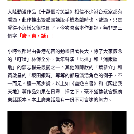
大陸動漫作品《十萬個冷笑話》相信不少港台玩家都有
看過，此作推出繁體國語版手機遊戲時也下載過，只是
覺得不怎樣又很快刪了。今次會寫本作測評，無非是三
個字
「廣‧東‧話」
！
小時候都是由香港配音的動畫陪著長大，除了大家懷念
的「叮噹」林保全外，當年聲演「比達」和「浦飯幽
助」的郭志權是最愛之一。其他如陳欣的「葉恭介」和
黃啟昌的「坂田銀時」等等的都是演活角色的例子，不
一而足。退一萬步說，以上如《幽遊白書》和《踢出我
天地》等作品如果在日粵二擇之下，毫不猶豫就會選廣
東話版本。本土廣東話是有一份不可言喻的魅力。