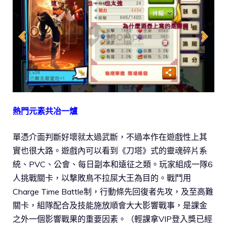
熱門元素共冶一爐
單憑介面判斷好壞就太過武斷，不過本作在遊戲性上其
實也很大路。遊戲內可以看到《刀塔》式的靈魂碎片系
統、PVC、公會、每日副本和遠征之類。玩家組成一隊6
人挑戰關卡，以撃敗鳥不拉屎大王為目的。戰鬥用
Charge Time Battle制，行動條先回復者先攻，及至高難
關卡，組隊配合及技能施放順會大大影響戰事，是課金
之外一個影響戰果的重要因素。（輕課拿VIP登入獎已經