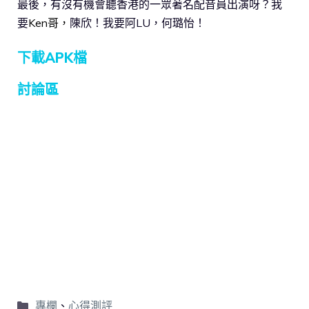
最後，有沒有機會聽香港的一眾著名配音員出演呀？我
要
Ken哥，
陳欣！我要阿LU，何璐怡！
下載APK檔
討論區
專欄
、
心得測評