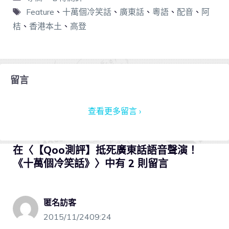
Feature
、
十萬個冷笑話
、
廣東話
、
粵語
、
配音
、
阿
桔
、
香港本土
、
高登
留言
查看更多留言 ›
在〈【Qoo測評】抵死廣東話語音聲演！
《十萬個冷笑話》〉中有 2 則留言
匿名訪客
2015/11/2409:24