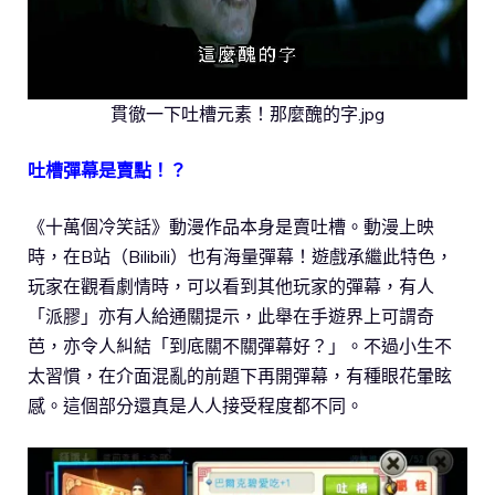
貫徹一下吐槽元素！那麼醜的字.jpg
吐槽彈幕是賣點！？
《十萬個冷笑話》動漫作品本身是賣吐槽。動漫上映
時，在B站（Bilibili）也有海量彈幕！遊戲承繼此特色，
玩家在觀看劇情時，可以看到其他玩家的彈幕，有人
「派膠」亦有人給通關提示，此舉在手遊界上可謂奇
芭，亦令人糾結「到底關不關彈幕好？」。不過小生不
太習慣，在介面混亂的前題下再開彈幕，有種眼花暈眩
感。這個部分還真是人人接受程度都不同。