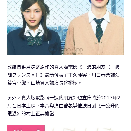
改編自葉月抹茶原作的真人版電影《一週的朋友（一週
間フレンズ。）》最新發表了主演陣容，川口春奈飾演
藤宮香織、山崎賢人飾演長谷裕樹。
另外，真人版電影《一週的朋友》也宣佈將於2017年2
月在日本上映。本片導演由曾執導催淚日劇《一公升的
眼淚》的村上正典擔當。