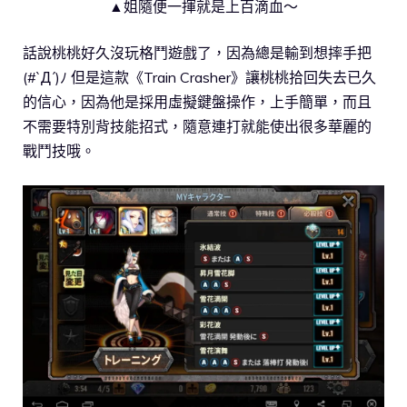
▲姐隨便一揮就是上百滴血～
話說桃桃好久沒玩格鬥遊戲了，因為總是輸到想摔手把
(#`Д´)ﾉ 但是這款《Train Crasher》讓桃桃拾回失去已久
的信心，因為他是採用虛擬鍵盤操作，上手簡單，而且
不需要特別背技能招式，隨意連打就能使出很多華麗的
戰鬥技哦。