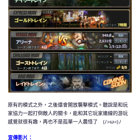
原有的模式之外，之後還會開放襲擊模式。聽說是和玩
家協力一起打倒敵人的關卡，能和其它玩家連線的游玩
感覺就很有趣，再也不是孤單一人農怪了 (ﾉ>ω<)ﾉ
宣傳影片：