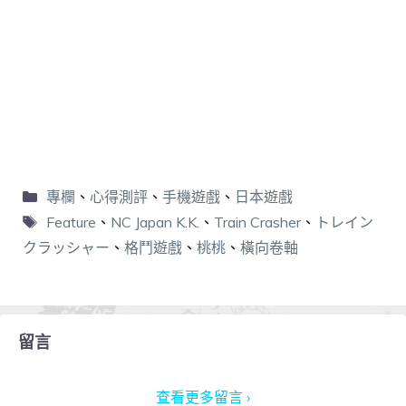
專欄
、
心得測評
、
手機遊戲
、
日本遊戲
Feature
、
NC Japan K.K.
、
Train Crasher
、
トレイン
クラッシャー
、
格鬥遊戲
、
桃桃
、
橫向卷軸
留言
查看更多留言 ›