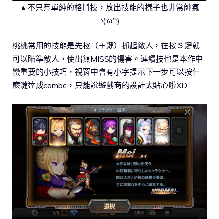
▲不只有單純的格鬥技，放出技能的樣子也非常帥氣
◝(‘ω’◝)
桃桃常用的技能是先按（＋鍵）抓起敵人，在按Ｓ鍵就
可以瞄準敵人，使出無MISS的傷害。連續技也是本作中
蠻重要的小技巧，視窗中會有小字提示下一步可以按什
麼鍵達成combo，只能說遊戲商的設計太貼心啦XD