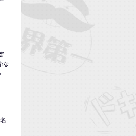
齋
命な
，
大名