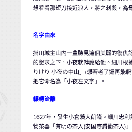
想看看那短刀接近浪人，將之刺殺，為
名字由來
掛川城主山内一豊聽見這個美麗的復仇
的懇求之下，小夜就轉讓給他。細川根據
りけり 小夜の中山」(想著老了還再能
把它命名為「小夜左文字」。
輾轉流離
1627年，發生小倉藩大飢饉。細川忠
物茶器「有明の茶入(安国寺肩衝茶入)