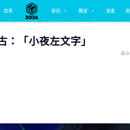
首頁
資訊
獨家
漫畫
遊
考古：「小夜左文字」
0