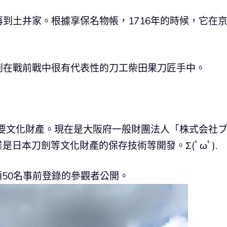
到土井家。根據享保名物帳，1716年的時候，它在
到在戰前戰中很有代表性的刀工柴田果刀匠手中。
重要文化財產。現在是大阪府一般財團法人「株式会社
日本刀劍等文化財產的保存技術等開發。Σ(ﾟωﾟ).
頭50名事前登錄的參觀者公開。