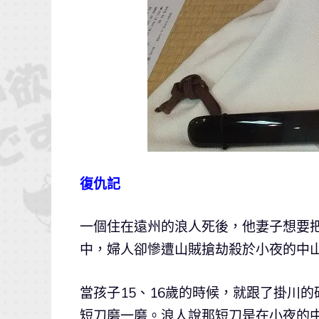
復仇記
一個住在遠州的浪人死後，他妻子想要把
中，婦人卻慘遭山賊搶劫殺於小夜的中
當孩子15、16歲的時候，就跟了掛川
短刀磨一磨。浪人說那短刀是在小夜的