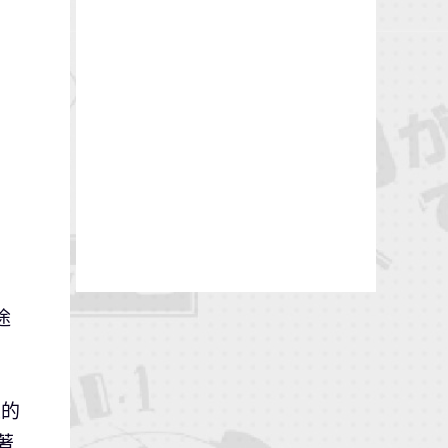
途
上的
著