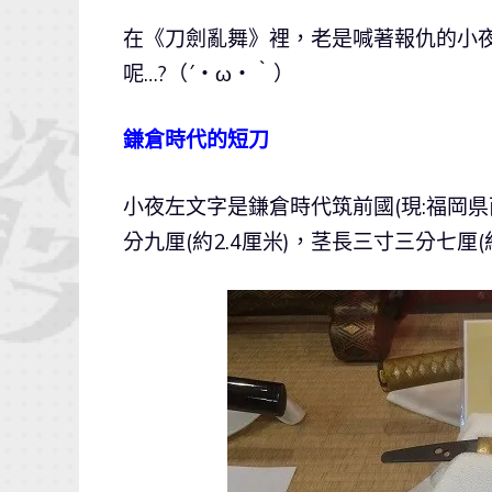
在《刀劍亂舞》裡，老是喊著報仇的小夜
呢…?（´・ω・｀）
鎌倉時代的短刀
小夜左文字是鎌倉時代筑前國(現:福岡県西
分九厘(約2.4厘米)，茎長三寸三分七厘(約