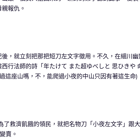
母親報仇。
記後，就立刻把那把短刀左文字徵用。不久，在細川幽
西行法師的詩「年たけて また超ゆべしと 思ひきや 
爬過這座山嗎，不，能爬過小夜的中山只因有著這生命)
利為了救濟飢餓的領民，就把名物刀「小夜左文字」跟
」變賣。