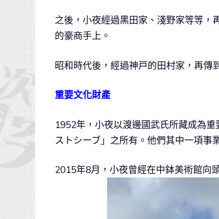
之後，小夜經過黑田家、淺野家等等，再
的豪商手上。
昭和時代後，經過神戸的田村家，再傳
重要文化財產
1952年，小夜以渡邊國武氏所藏成為
ストシーブ」之所有。他們其中一項事業是
2015年8月，小夜曾經在中鉢美術館向