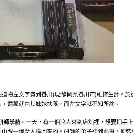
遺物左文字賣到掛川(現:静岡県掛川市)維持生計。於
山，遺孤就由其妹妹扶養，而左文字就不知所終。
的研師學藝。一天，有一個浪人來到店舖裡，想要把手
中山跟一個女人搶回來的。研師的弟子聽到此事，便裝