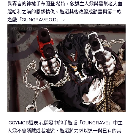
默寡言的神槍手布蘭登·希特，敘述主人翁與黑幫老大血
腥哈利之前的恩怨情仇。遊戲其後改編成動畫與第二款
遊戲「GUNGRAVE.O.D」。
IGGYMOB還表示,開發中的手遊版「GUNGRAVE」中主
人翁不會隱藏或者逃避，遊戲將力求以這一與已有的其