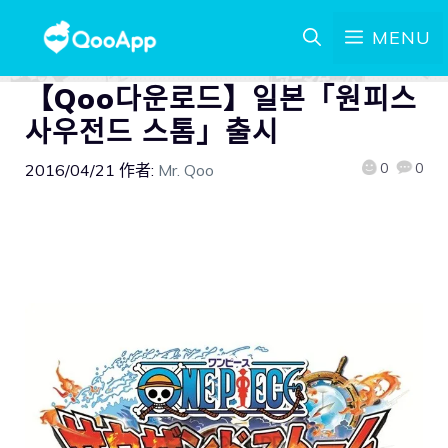
MENU
【Qoo다운로드】일본「원피스
사우전드 스톰」출시
0
0
2016/04/21
作者:
Mr. Qoo