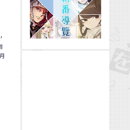
，
劇
0月