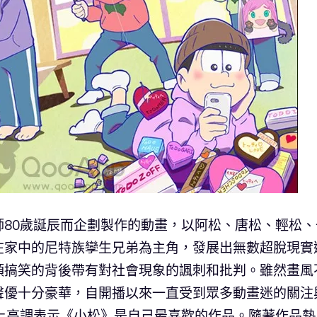
80歲誕辰而企劃製作的動畫，以阿松、唐松、輕松、
在家中的尼特族孿生兄弟為主角，發展出無數超脫現實
頭搞笑的背後帶有對社會現象的諷刺和批判。雖然畫風
聲優十分豪華，自開播以來一直受到眾多動畫迷的關注
上高調表示《小松》是自己最喜歡的作品。隨著作品熱