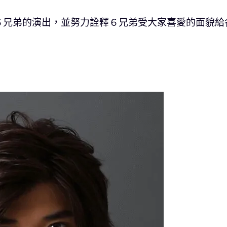
６兄弟的演出，並努力詮釋６兄弟受大家喜愛的面貌給