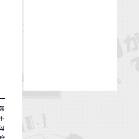
一
邏
不
與
度