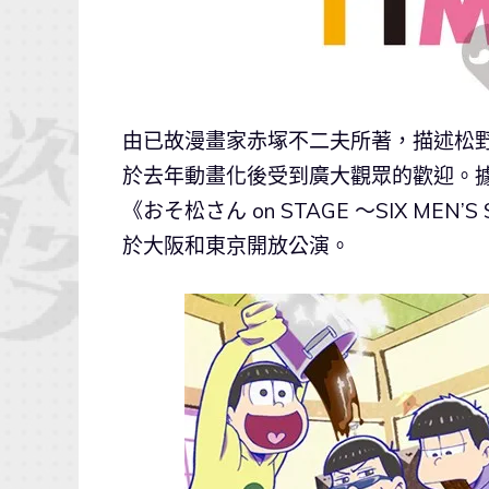
由已故漫畫家赤塚不二夫所著，描述松
於去年動畫化後受到廣大觀眾的歡迎。據
《おそ松さん on STAGE ～SIX ME
於大阪和東京開放公演。