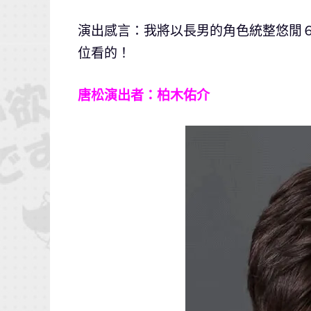
演出感言：我將以長男的角色統整悠閒
位看的！
唐松演出者：柏木佑介