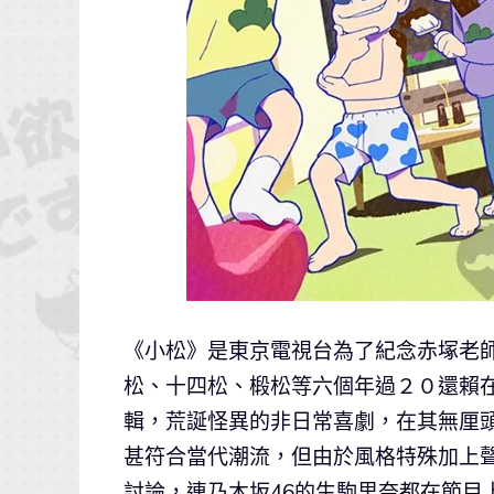
《小松》是東京電視台為了紀念赤塚老師
松、十四松、椴松等六個年過２０還賴
輯，荒誕怪異的非日常喜劇，在其無厘
甚符合當代潮流，但由於風格特殊加上
討論，連乃木坂46的生駒里奈都在節目