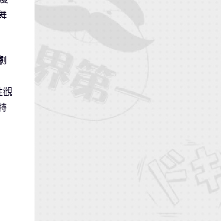
舞
劇
性觀
特