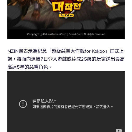
NZIN還表示為紀念「超級惡黨大作戰for Kakao」正式上
架，將面向連續7日登入遊戲或達成25級的玩家送出最高
高達5星的惡黨角色。