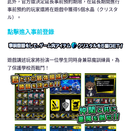
此外，官方還決定延長事前預約期限，在延長期間進行
事前預約的玩家還將在遊戲中獲得5個水晶（クリスタ
ル）。
點擊進入事前登錄
遊戲講述玩家將扮演一位學生同時身兼惡魔訓練員，為
了保護學校而戰鬥！