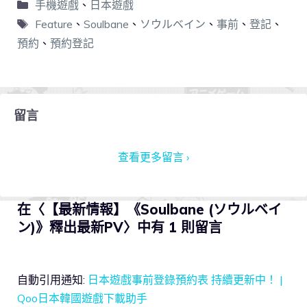
手機遊戲
、
日本遊戲
Feature
、
Soulbane
、
ソウルベイン
、
事前
、
登記
、
預約
、
預約登記
留言
查看更多留言 ›
在〈【最新情報】《Soulbane (ソウルベイ
ン)》釋出最新PV〉中有 1 則留言
自動引用通知:
日本遊戲事前登錄預約表 持續更新中！ |
Qoo日本韓國遊戲下載助手