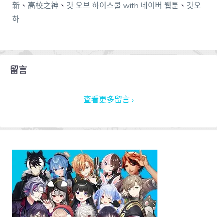
新
、
高校之神
、
갓 오브 하이스쿨 with 네이버 웹툰
、
갓오
하
留言
查看更多留言 ›