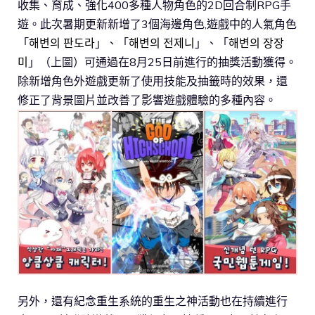
收集、育成、強化400多種人物角色的2D回合制RPG手
遊。此次暑期更新新增了3個海邊角色,遊戲中的人氣角色
「
해변의 판도라
」、「
해변의 전제니
」、「
해변의 장장
미
」（上圖）可通過在8月25日前進行的抽獎活動獲得。
除新增角色外遊戲更新了使用技能及抽籤時的效果，還
修正了背景圖片並改善了影響遊戲體驗的多種內容。
另外，還有紀念重生系統的重生之神活動也在持續進行