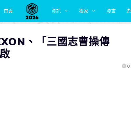
首頁
資訊
獨家
漫畫
遊
EXON、「三國志曹操傳
開啟
0