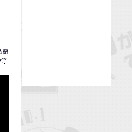
名贈
雄等