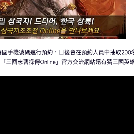
國手機號碼進行預約，日後會在預約人員中抽取200
外「三國志曹操傳Online」官方交流網站還有猜三國英