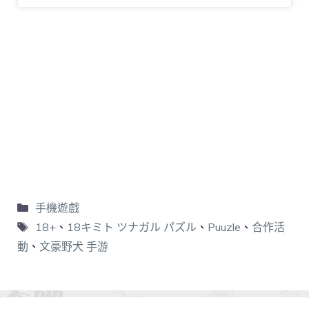
手機遊戲
18+
、
18キミト ツナガル パズル
、
Puuzle
、
合作活
動
、
文豪野犬 手游