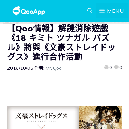
MENU
【Qoo情報】解謎消除遊戲
《18 キミト ツナガル パズ
ル》將與《文豪ストレイドッ
グス》進行合作活動
0
0
2016/10/05
作者:
Mr. Qoo