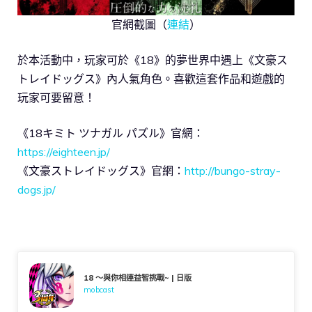
官網截圖（
連結
）
於本活動中，玩家可於《18》的夢世界中遇上《文豪ス
トレイドッグス》內人氣角色。喜歡這套作品和遊戲的
玩家可要留意！
《18キミト ツナガル パズル》官網：
https://eighteen.jp/
《文豪ストレイドッグス》官網：
http://bungo-stray-
dogs.jp/
18 ～與你相連益智挑戰~ | 日版
mobcast