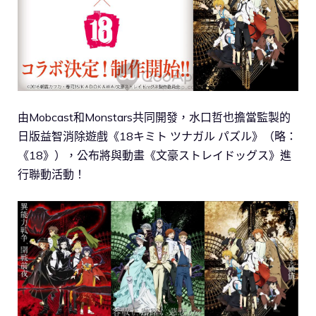
由Mobcast和Monstars共同開發，水口哲也擔當監製的
日版益智消除遊戲《18キミト ツナガル パズル》（略：
《18》），公布將與動畫《文豪ストレイドッグス》進
行聯動活動！