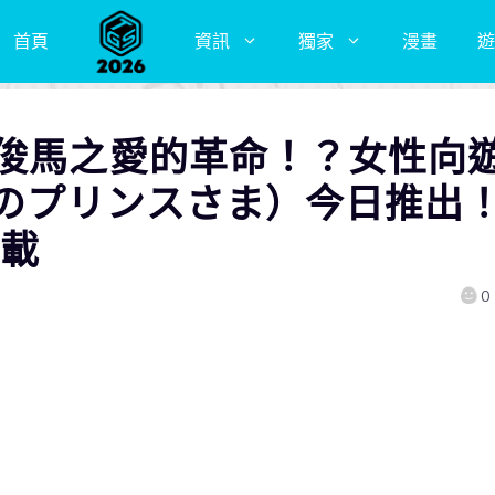
首頁
資訊
獨家
漫畫
遊
與俊馬之愛的革命！？女性向
のプリンスさま）今日推出
下載
0