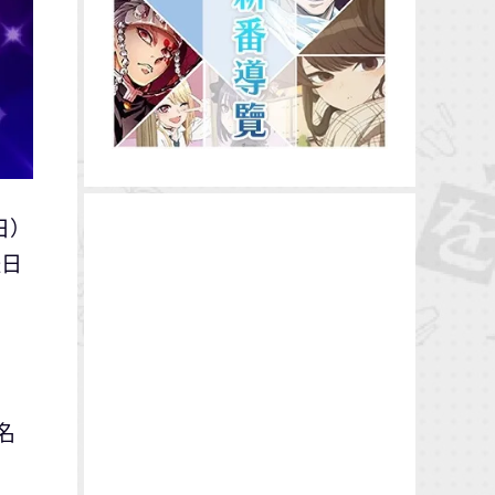
日）
怪日
名