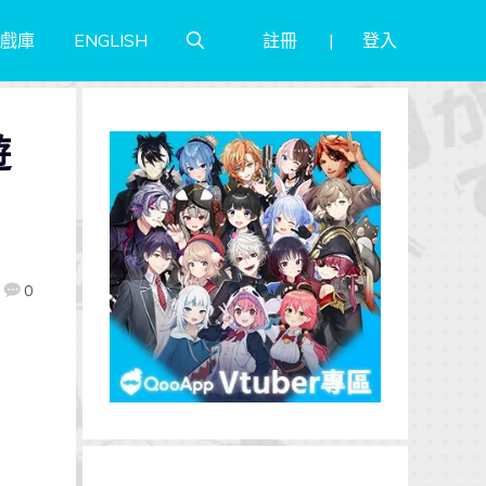
註冊
登入
戲庫
ENGLISH
遊
！
0