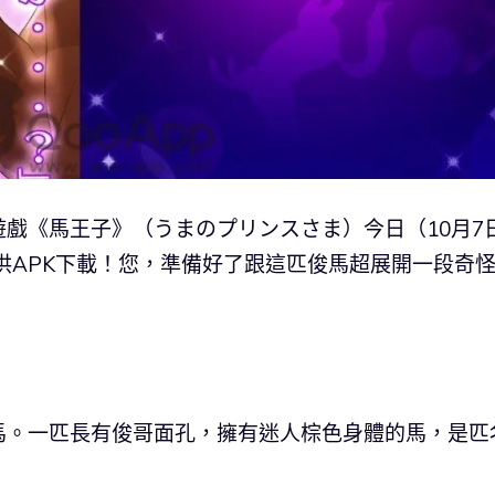
遊戲《馬王子》（うまのプリンスさま）今日（10月7
App提供APK下載！您，準備好了跟這匹俊馬超展開一段奇
馬。一匹長有俊哥面孔，擁有迷人棕色身體的馬，是匹