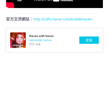
官方交流網站：
http://cafe.naver.com/mobileraven
Raven with Naver
安裝
Netmarble Games
評分:
4.6