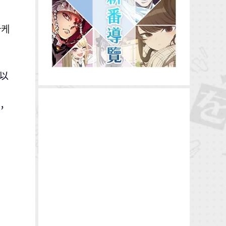
아케
以
，