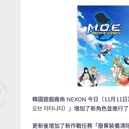
韓國遊戲廠商 NEXON 今日（11月11日
오브 이터니티
）」增加了新角色並進行了
更新後增加了新作戰任務「廢棄裝備清