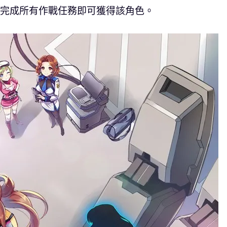
，完成所有作戰任務即可獲得該角色。