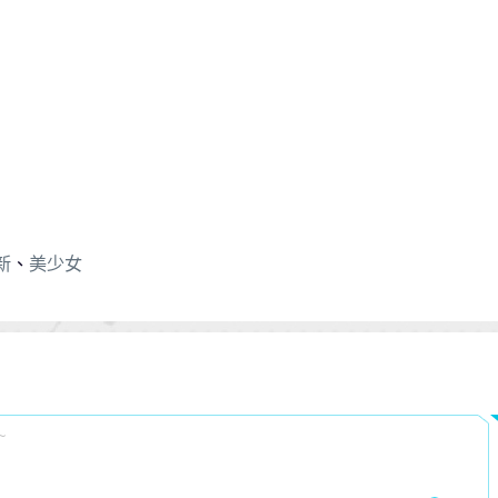
新
、
美少女