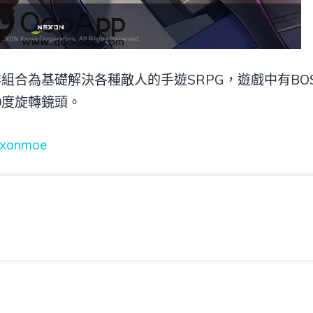
鮮組合為基礎解決各種敵人的手遊SRPG，遊戲中有BO
0度旋轉鏡頭。
nexonmoe