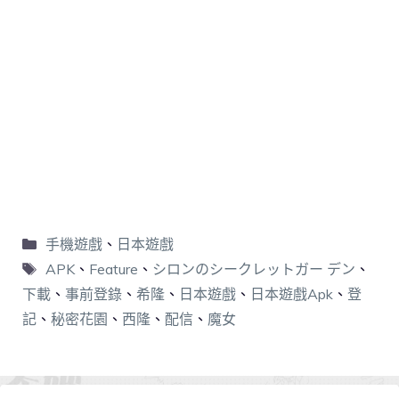
手機遊戲
、
日本遊戲
APK
、
Feature
、
シロンのシークレットガー デン
、
下載
、
事前登錄
、
希隆
、
日本遊戲
、
日本遊戲Apk
、
登
記
、
秘密花園
、
西隆
、
配信
、
魔女