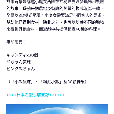
故事背景是講述小魔女西隆在神秘世界經營農場和餐廳
的故事，遊戲是把農場及餐廳的經營的模式混為一體，
全景以3D模式呈現。小魔女需要滿足不同客人的要求，
幫助他們得到食材，除此之外，也可以培養不同的動物
來得到其他食材，而遊戲中共提供超過40種的料理。
事前恩典：
キャンディx30個
熊ちゃん気球
ピンク熊ちゃん
（「小熊氣球」、「粉紅小熊」及30顆糖果）
>>>>日本遊戲事前登錄<<<<<<