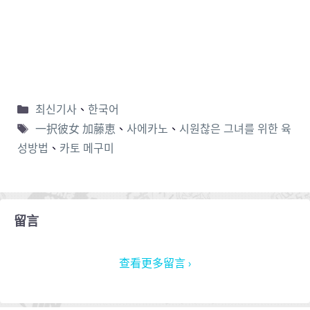
최신기사
、
한국어
一択彼女 加藤恵
、
사에카노
、
시원찮은 그녀를 위한 육
성방법
、
카토 메구미
留言
查看更多留言 ›