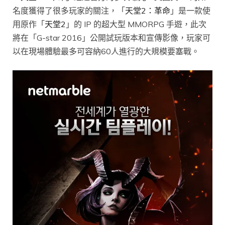
名度獲得了很多玩家的關注，「
天堂2：革命
」是一款使
用原作「
天堂2
」的 IP 的超大型 MMORPG 手遊，此次
將在「G-star 2016」公開試玩版本和宣傳影像，玩家可
以在現場體驗最多可容納60人進行的大規模要塞戰。