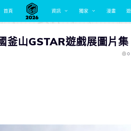
首頁
資訊
獨家
漫畫
遊
韓國釜山GSTAR遊戲展圖片集
0