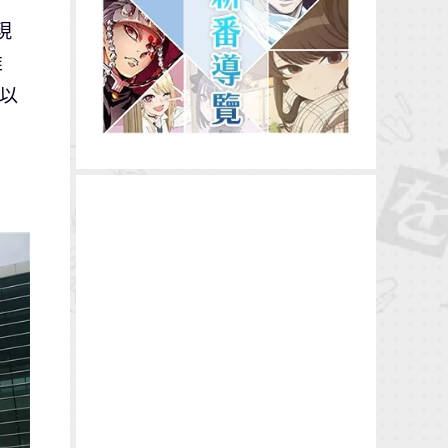
現
唯
S以