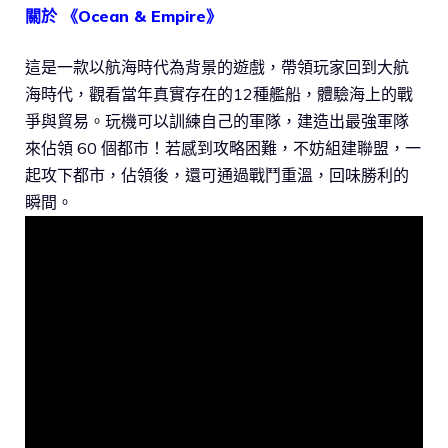
關於 《Ocean & Empire》
這是一款以航海時代為背景的遊戲，帶領玩家回到大航
海時代，觀看當年真實存在的12種艦船，體驗海上的戰
爭與貿易。玩機可以訓練自己的軍隊，建造出最強軍隊
來佔領 60 個都市！若感到攻略困難，不妨組建聯盟，一
起攻下都市，佔領後，還可通過戰鬥重溫，回味勝利的
瞬間。