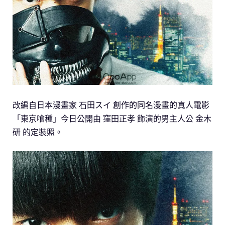
改編自日本漫畫家 石田スイ 創作的同名漫畫的真人電影
「東京喰種」今日公開由 窪田正孝 飾演的男主人公 金木
研 的定裝照。