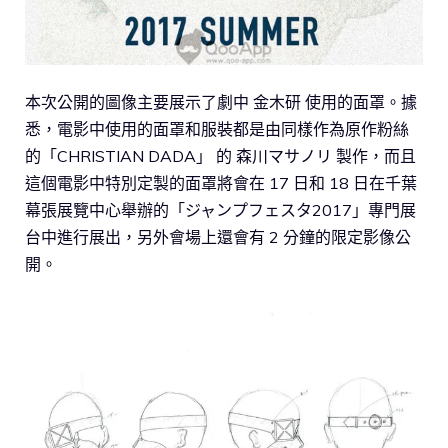
本次公開的圖像主要展示了劇中 金木研 使用的面罩。據
悉，電影中使用的面罩和服裝都是由同樣作為原作粉絲
的「CHRISTIAN DADA」 的 森川マサノリ 製作，而且
這個電影中特別定製的面罩將會在 17 日和 18 日在千葉
幕張展覽中心舉辦的「ジャンプフェスタ2017」專門展
台中進行展出，另外會場上還會有 2 分鐘的限定影像公
開。