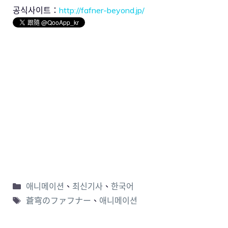
공식사이트：
http://fafner-beyond.jp/
애니메이션
、
최신기사
、
한국어
蒼穹のファフナー
、
애니메이션