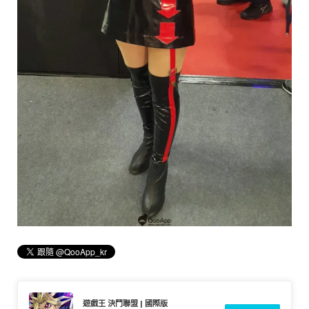
遊戲王 決鬥聯盟 | 國際版