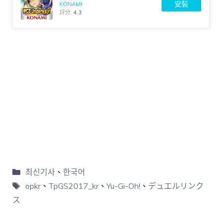
安裝
KONAMI
評分:
4.3
최신기사
、
한국어
opkr
、
TpGS2017_kr
、
Yu-Gi-Oh!
、
デュエルリンク
ス