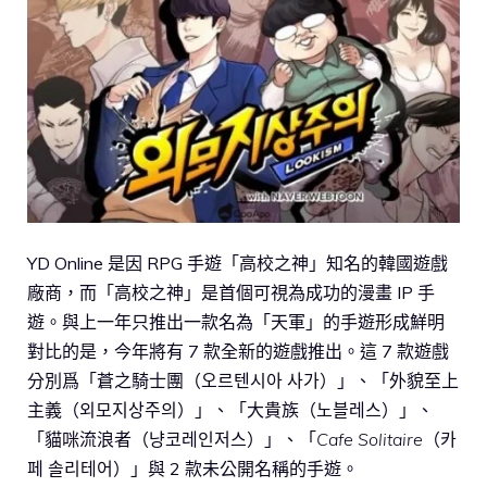
YD Online 是因 RPG 手遊「高校之神」知名的韓國遊戲
廠商，而「高校之神」是首個可視為成功的漫畫 IP 手
遊。與上一年只推出一款名為「天軍」的手遊形成鮮明
對比的是，今年將有 7 款全新的遊戲推出。這 7 款遊戲
分別爲「蒼之騎士團（오르텐시아 사가）」、「外貌至上
主義（외모지상주의）」、「大貴族（노블레스）」、
「貓咪流浪者（냥코레인저스）」、「
Cafe Solitaire
（카
페 솔리테어）」與 2 款未公開名稱的手遊。