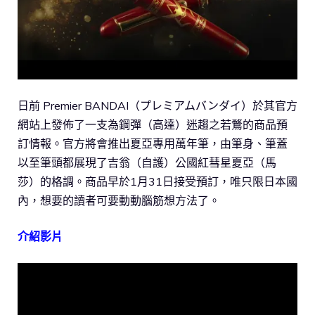
日前 Premier BANDAI（プレミアムバンダイ）於其官方
網站上發佈了一支為鋼彈（高達）迷趨之若鶩的商品預
訂情報。官方將會推出夏亞專用萬年筆，由筆身、筆蓋
以至筆頭都展現了吉翁（自護）公國紅彗星夏亞（馬
莎）的格調。商品早於1月31日接受預訂，唯只限日本國
內，想要的讀者可要動動腦筋想方法了。
介紹影片