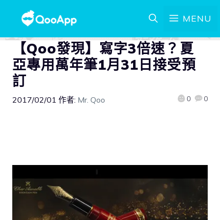
MENU
【Qoo發現】寫字3倍速？夏
亞專用萬年筆1月31日接受預
訂
0
0
2017/02/01
作者:
Mr. Qoo