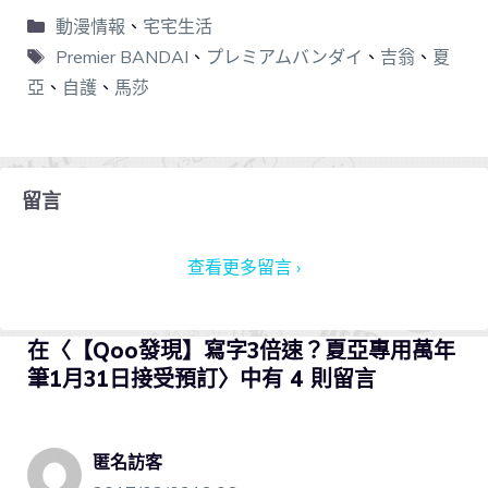
動漫情報
、
宅宅生活
Premier BANDAI
、
プレミアムバンダイ
、
吉翁
、
夏
亞
、
自護
、
馬莎
留言
查看更多留言 ›
在〈【Qoo發現】寫字3倍速？夏亞專用萬年
筆1月31日接受預訂〉中有 4 則留言
匿名訪客