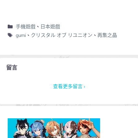
手機遊戲
、
日本遊戲
gumi
、
クリスタル オブ リユニオン
、
再集之晶
留言
查看更多留言 ›