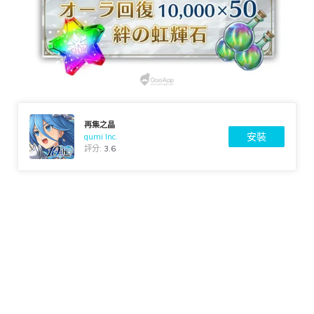
再集之晶
安裝
gumi Inc.
評分:
3.6