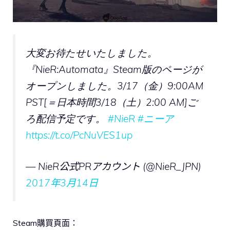
大変お待たせいたしました。
『NieR:Automata』Steam版のページが
オープンしました。3/17（金）9:00AM
PST[＝日本時間3/18（土）2:00 AM]ご
ろ配信予定です。
#NieR
#ニーア
https://t.co/PcNuVES1up
— NieR公式PRアカウント (@NieR_JPN)
2017年3月14日
Steam購買頁面：