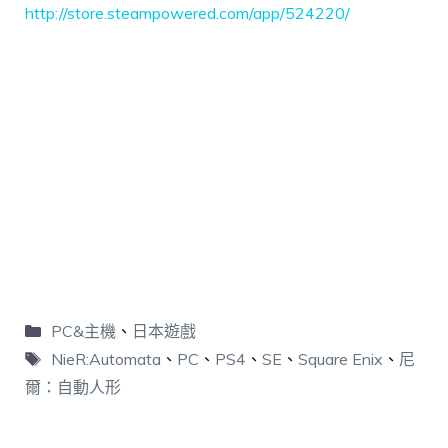
http://store.steampowered.com/app/524220/
PC&主機
、
日本遊戲
NieR:Automata
、
PC
、
PS4
、
SE
、
Square Enix
、
尼
爾：自動人形