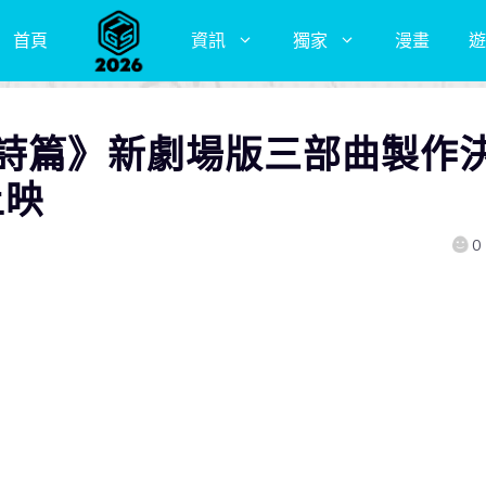
首頁
資訊
獨家
漫畫
遊
響詩篇》新劇場版三部曲製作
上映
0