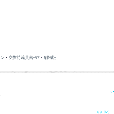
ブン
、
交響詩篇艾蕾卡7
、
劇場版