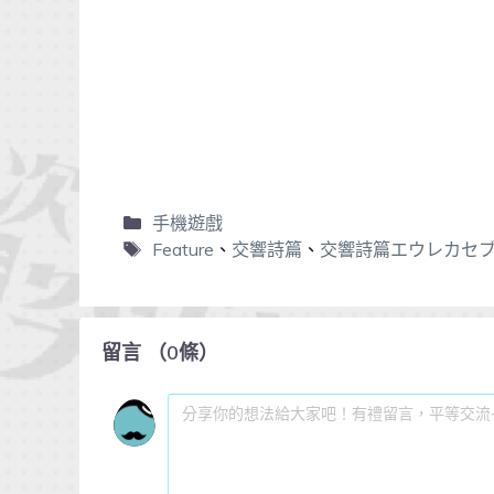
手機遊戲
Feature
、
交響詩篇
、
交響詩篇エウレカセ
留言
（
0
條）