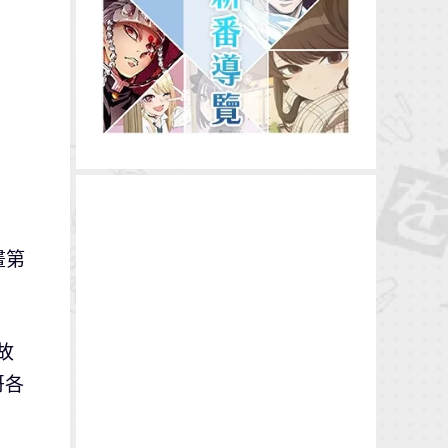
畫第
故
哥各