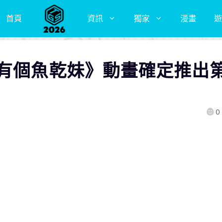
首頁
資訊
獨家
漫畫
遊
家有個魚乾妹》動畫確定推出
0