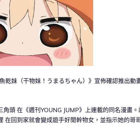
有個魚乾妹（干物妹！うまるちゃん）》宣佈確認推出動
角頭 在《週刊YOUNG JUMP》上連載的同名漫畫。
埋 在回到家就會變成遊手好閒幹物女，並指示她的哥