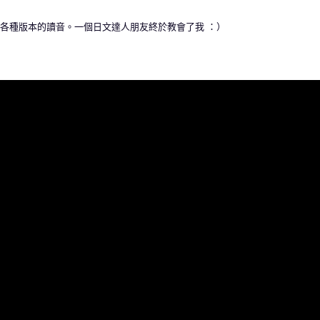
朋友有各種版本的讀音。一個日文達人朋友終於教會了我 ：）