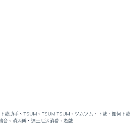
戲下載助手
、
TSUM
、
TSUM TSUM
、
ツムツム
、
下載
、
如何下
讀音
、
消消樂
、
迪士尼消消看
、
遊戲