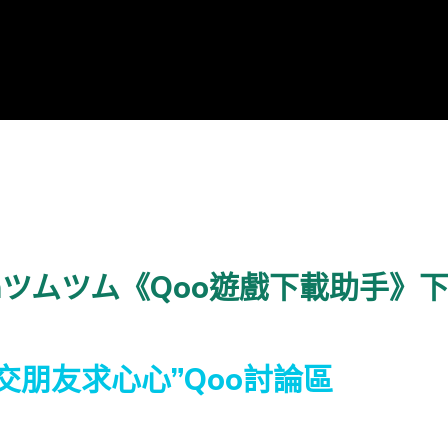
m Tsumツムツム《Qoo遊戲下載助手》
um“交朋友求心心”Qoo討論區