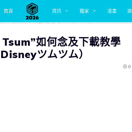
首頁
資訊
獨家
漫畫
遊
m Tsum”如何念及下載教學
Disneyツムツム）
0