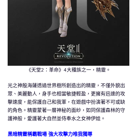
《天堂2：革命》4大種族之一，精靈。
光之神殷海薩透過世界樹所創造出的精靈，不僅外貌出
眾、美麗動人，身手也相當敏捷輕盈，更擁有迅速的攻
擊速度，能保護自己和我軍，在遊戲中扮演著不可或缺
的角色。精靈蒙著一層神秘的面紗，如同保護森林的守
護神般，愛護著大自然並侍奉水之女神伊娃。
黑暗精靈稱霸戰場 強大攻擊力唯我獨尊