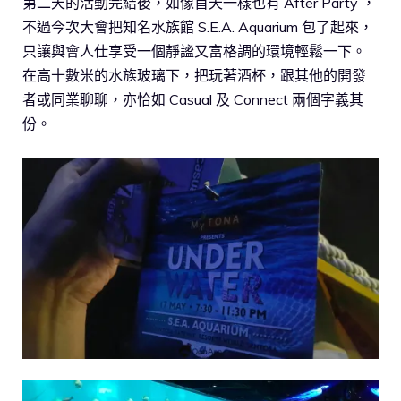
第二天的活動完結後，如像首天一樣也有 After Party ，
不過今次大會把知名水族館 S.E.A. Aquarium 包了起來，
只讓與會人仕享受一個靜謐又富格調的環境輕鬆一下。
在高十數米的水族玻璃下，把玩著酒杯，跟其他的開發
者或同業聊聊，亦恰如 Casual 及 Connect 兩個字義其
份。