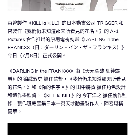
由曾製作《KILL la KILL》的日本動畫公司 TRIGGER 和
曾製作《我們仍未知道那天所看見的花名。》的 A-1
Pictures 合作推出的原創電視動畫《DARLING in the
FRANKXX（日：ダーリン・イン・ザ・フランキス）》
今日（7月6日）正式公開。
《DARLING in the FRANKXX》由《天元突破 紅蓮螺
巖》的 錦織敦史 擔任監督，《我們仍未知道那天所看見
的花名。》和《你的名字。》的 田中將賀 擔任角色設計
和總作畫監督，《KILL la KILL》的 今石洋之 擔任動作監
修，製作班底匯集日本一幫天才動畫製作人，陣容堪稱
豪華。