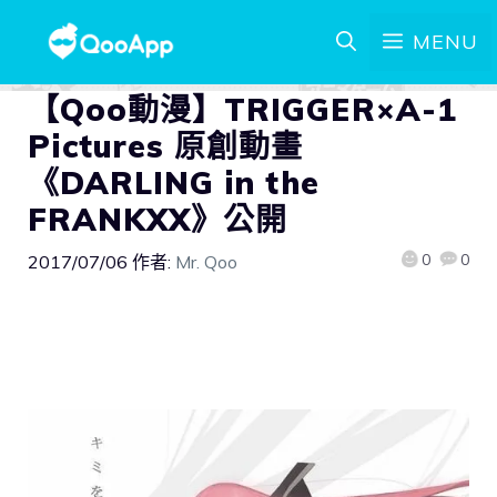
MENU
【Qoo動漫】TRIGGER×A-1
Pictures 原創動畫
《DARLING in the
FRANKXX》公開
0
0
2017/07/06
作者:
Mr. Qoo