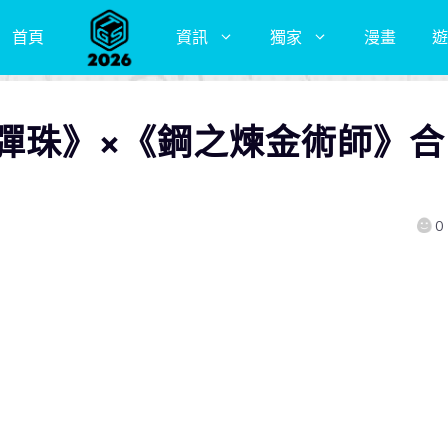
首頁
資訊
獨家
漫畫
遊
物彈珠》×《鋼之煉金術師》合
0