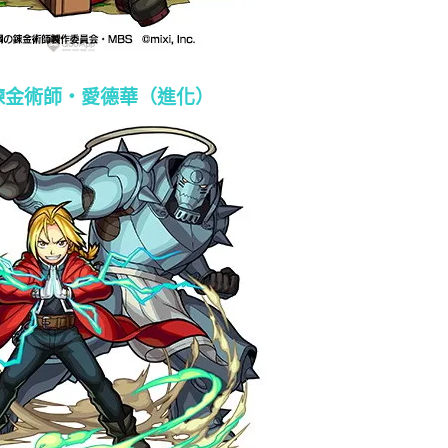
煉金術師・愛德華（進化）