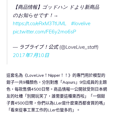
【商品情報】ゴッドハン ドより新商品
のお知らせです！→
https://t.co/eRxM3TtUML
#lovelive
pic.twitter.com/FE6y2mo6sP
— ラブライブ！公式 (@LoveLive_staff)
2017年7月10日
這套名為《LoveLive！Nipper！！》的專門用於模型的
鉗子一共9種顏色，分別對應「Aqours」9位成員的主題
色，每款售價4500日幣。商品情報一公開就受到日本網
友的吐槽「別開玩笑了，誰需要這種東西啦」「一個鉗
子賣4500日幣，你們以為LLer是什麼東西都會買的嗎」
「看來從事工業工作的LLer也蠻多的」。