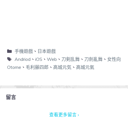
手機遊戲
、
日本遊戲
Andriod
、
iOS
、
Web
、
刀剣乱舞
、
刀劍亂舞
、
女性向
Otome
、
毛利藤四郎
、
高城元気
、
高城元氣
留言
查看更多留言 ›