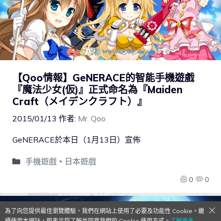
【Qoo情報】GeNERACE的智能手機遊戲
『魔法少女(仮)』正式命名為『Maiden
Craft（メイデンクラフト）』
2015/01/13
作者:
Mr. Qoo
GeNERACE於本日（1月13日）宣佈
手機遊戲
、
日本遊戲
0
0
為了向您提供最佳瀏覽體驗，我們在網站上使用了必要及功能性 Cookie。繼
續使用本網站，即表示您了解並同意我們的 Cookie 使用方式。
了解更多→