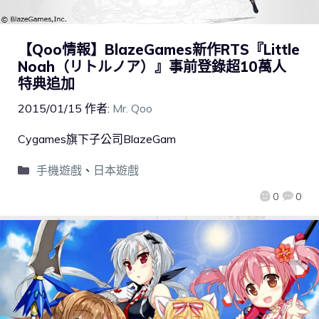
【Qoo情報】BlazeGames新作RTS『Little
Noah（リトルノア）』事前登錄超10萬人
特典追加
2015/01/15
作者:
Mr. Qoo
Cygames旗下子公司BlazeGam
手機遊戲
、
日本遊戲
0
0