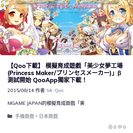
【Qoo下載】 模擬育成遊戲「美少女夢工場
(Princess Maker/プリンセスメーカー)」β
測試開始 QooApp獨家下載！
2015/08/14
作者:
Mr. Qoo
MGAME JAPAN的模擬育成遊戲「美
手機遊戲
、
日本遊戲
0
0