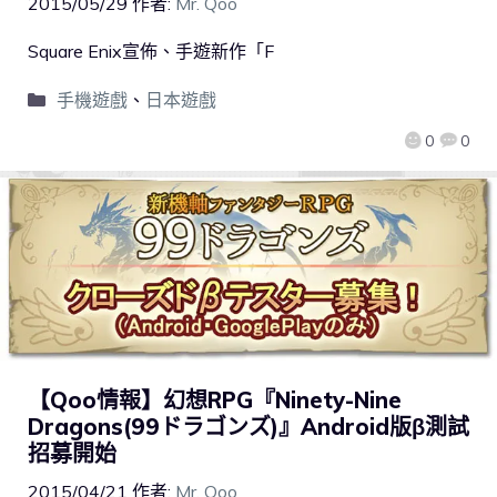
2015/05/29
作者:
Mr. Qoo
Square Enix宣佈、手遊新作「F
手機遊戲
、
日本遊戲
0
0
【Qoo情報】幻想RPG『Ninety-Nine
Dragons(99ドラゴンズ)』Android版β測試
招募開始
2015/04/21
作者:
Mr. Qoo