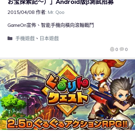
お宝探索記～）」Android版β測試招募
2015/04/08
作者:
Mr. Qoo
GameOn宣佈、智能手機向橫向滾軸戰鬥
手機遊戲
、
日本遊戲
0
0