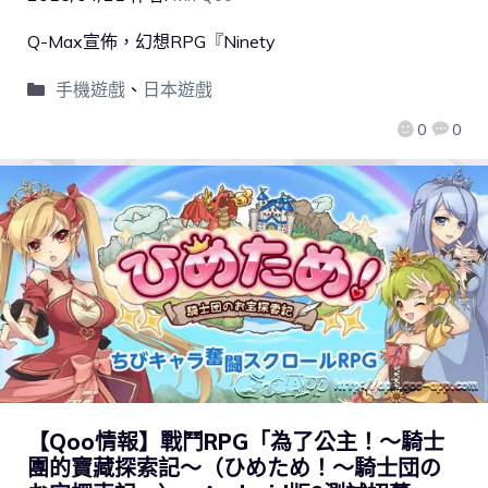
Q-Max宣佈，幻想RPG『Ninety
手機遊戲
、
日本遊戲
0
0
【Qoo情報】戰鬥RPG「為了公主！～騎士
團的寶藏探索記～（ひめため！～騎士団の