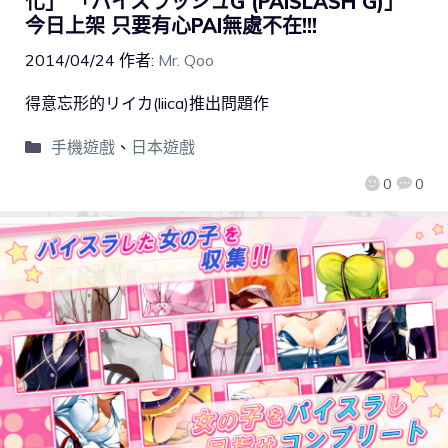
化」 「パイスラッシュG (PAISLASH G)」
今日上架 只要有心PAI無處不在!!!
2014/04/24
作者:
Mr. Qoo
得意忘形的リイカ(liica)推出問題作
手機遊戲
、
日本遊戲
0
0