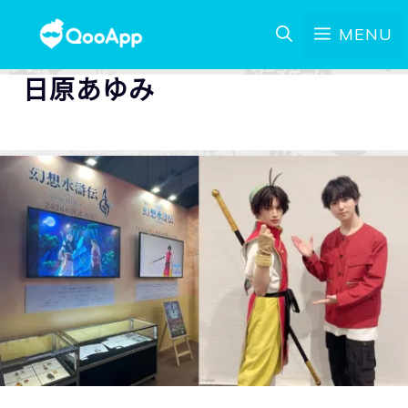
MENU
⽇原あゆみ