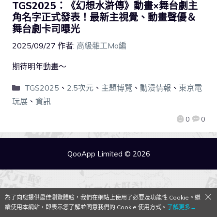
TGS2025：《幻想水滸傳》動畫×舞台劇主
角名字正式發表！最新主視覺、動畫聲優＆
舞台劇卡司曝光
2025/09/27
作者:
高級雜工Mo編
期待明年動畫～
TGS2025
、
2.5次元
、
主題博覽
、
動漫情報
、
東京電
玩展
、
資訊
0
0
QooApp Limited © 2026
為了向您提供最佳瀏覽體驗，我們在網站上使用了必要及功能性 Cookie。繼
續使用本網站，即表示您了解並同意我們的 Cookie 使用方式。
了解更多→